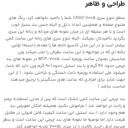
طراحی و ظاهر
سطح تنوع سری CASIO V005 شما را ناامید نخواهد کرد، رنگ های
متنوع صفحه و همچنین اعداد دایل و البته جنس بند بسیار خوب
است و با هر سلیقه ای در میان نمونه های مردانه و زنانه این سری
بگردید ناامیدتان نمیکند. البته تنوع سری های زنانه این ساعت کمی
بیشتر است و در این مدل کاسیو خانم ها را مقدم دانسته! اولین
نکته ای که در مواجهه با این ساعت نظرتان را جلب میکند وزن
مناسبش بعنوان ساعت روزمره است، MTP-V005 در نمونه های بند
چرمی حدود 46 گرم و با بند استیل حدودا 90 گرم وزن دارد که باعث
میشود طی استفاده روزمره باعث خستگی و ناراحتی نشود. ( از این
جهت شاید برای افرادی که ساعت های سنگینتر را ترجیج میدهند
مناسب نباشد )
بند چرمی این ساعت کمی خشک است که پس از مدتی استفاده نرمتر
و راحت تر خواهد شد ( فراموش نکنید همیشه امکان تعویض بند
هم وجود دارد )، بند استیل این ساعت کیفیت قابل قبولی در مقابل
قیمت دارد اما توصیه ما نمونه های بند چرمی این ساعت است و بنظر
میرسد ارزش خرید بالاتری را در سری V005L تجربه خواهید کرد.