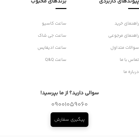
پیوندهای کاربردی
برندهای محبوب
راهنمای خرید
ساعت کاسیو
راهنمای مرجوعی
ساعت جی شاک
سوالات متداول
ساعت ادیفایس
تماس با ما
ساعت Q&Q
درباره ما
سوالی دارید؟ از ما بپرسید!
09001059060
پیگیری سفارش