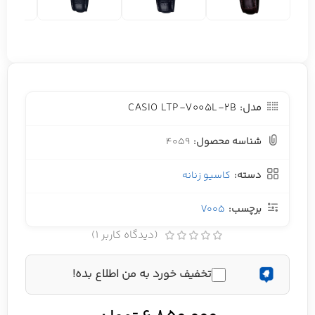
CASIO LTP-V005L-2B
مدل:
شناسه محصول:
4059
دسته:
کاسیو زنانه
برچسب:
V005
(دیدگاه کاربر
1
)
تخفیف خورد به من اطلاع بده!