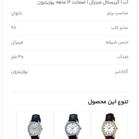
آب | کریستال مینرال | ضمانت 12 ماهه پوزیترون
مناسب برای
بانوان
سایز قاب
28
جنس شیشه
مینرال
ضدآب
30 متر
گارانتی
پوزیترون
تنوع این محصول