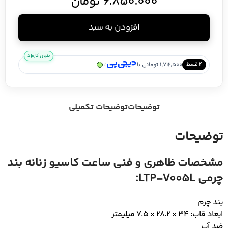
6.850.000
تومان
افزودن به سبد
بدون کارمزد
/
1,712,500 تومانی با
۴ قسط
توضیحات
توضیحات تکمیلی
توضیحات
مشخصات ظاهری و فنی ساعت کاسیو زنانه بند
چرمی LTP-V005L:
بند چرم
ابعاد قاب: 34 × 28.2 × 7.5 میلیمتر
ضد آب