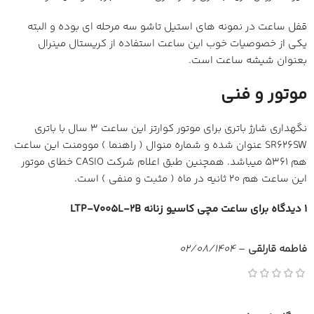
قفل ساعت در نمونه های استیل تاشو سه مرحله ای بوده و البته
یکی از خصوصیات خوب این ساعت استفاده از کریستال مینرال
بعنوان شیشه ساعت است.
موتور و فنی
نگهداری شارژ باتری برای موتور کوارتز این ساعت 3 سال با باتری
SR626SW عنوان شده و شماره منوال ( راهنما ) موومنت این ساعت
هم 5361 میباشد. همچنین طبق اعلام شرکت CASIO خطای موتور
این ساعت هم 20 ثانیه در ماه ( مثبت و منفی ) است.
1 دیدگاه برای
ساعت مچی کاسیو زنانه LTP-V005L-2B
فاطمه قارلقی
–
02/08/1404