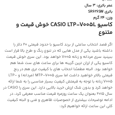
عمر باتری: 3 سال
باتری SR626SW
وزن: 24 گرم
کاسیو CASIO LTP-V005L خوش قیمت و
متنوع
اگر قصد انتخاب ساعتی از برند کاسیو با حدود قیمتی 20 دلار را
داشته باشید یکی از مدل هایی که در تنوع رنگ و طرح بالا قرار است
ببینید سری مردانه و زنانه V005 خواهد بود. این سری خوش قیمت
کاسیو یکی از ارزان ترین گزینه ها برای ساعت های ست شما هم
خواهد بود. البته مطمئنا انتخاب های با کیفیت تری هم در رنج
قیمتی بالاتر خواهید داشت اما سری MTP-V005 (مردانه) و LTP-
V005 زنانه با توجه به قیمتش کیفیت بسیار مناسبی را به شما ارائه
خواهد کرد و بدون شک ارزش خرید بالایی دارد. این سری را CASIO در
سال 2015 بعنوان یک ساعت روزمره قیمت مناسب معرفی کرد، در
ادامه توضیحات بیشتری از خصوصیات ظاهری و فنی و البته کیفیت
کلی این ساعت ارائه خواهیم کرد: