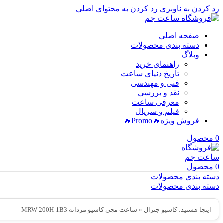
رد کردن به ناوبری
رد کردن به محتوای اصلی
صفحه اصلی
دسته بندی محصولات
وبلاگ
راهنمای خرید
تاریخ دنیای ساعت
فنی و مهندسی
نقد و بررسی
معرفی ساعت
فیلم و سریال
فروش ویژه
🔥Promo🔥
0
محصول
0
محصول
دسته بندی محصولات
دسته بندی محصولات
اینجا هستید:
کاسیو جنرال
»
ساعت مچی کاسیو مردانه MRW-200H-1B3