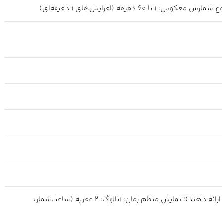
فرمت ۱۲/۲۴ ساعته؛ ویژگی جابجایی عقربه‌ها (عقربه‌ها کنار می‌روند تا دیدی بدون مانع از محتوای نمایشگر دیجیتال ارائه دهند)؛ نمایش منظم زمان: آنالوگ: ۲ عقربه (ساعت‌شمار،