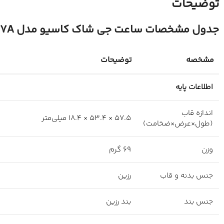
توضیحات
جدول مشخصات ساعت جی شاک کاسیو مدل GA-700-7A
مشخصه
توضیحات
اطلاعات پایه
اندازه قاب
۵۷.۵ × ۵۳.۴ × ۱۸.۴ میلی‌متر
(طول×عرض×ضخامت)
وزن
۶۹ گرم
جنس بدنه و قاب
رزین
جنس بند
بند رزین