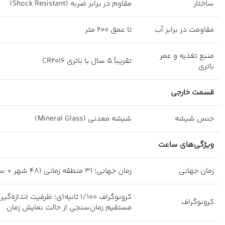
ساختار
مقاوم در برابر ضربه (Shock Resistant)
مقاومت در برابر آب
تا عمق ۲۰۰ متر
منبع تغذیه و عمر
تقریباً ۵ سال با باتری CR2016
باتری
قسمت خارجی
جنس شیشه
شیشه معدنی (Mineral Glass)
ویژگی‌های ساعت
زمان جهانی
زمان جهانی؛ ۳۱ منطقه زمانی (۴۸ شهر + ساعت هماهنگ جهانی)، روشن/خاموش کردن صرفه‌جویی در نور روز، قابلیت جابجایی شهر محلی/زمان جهانی
کرونوگراف
مستقیم زمان‌سنجی از حالت نمایش زمان