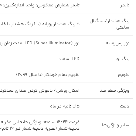
تایمر
تایمر شمارش معکوس؛ واحد اندازه‌گیری: ۱/۱۰ ثانیه؛ محدوده شمارش معکوس: ۶۰ دقیقه؛ محدوده تنظیم زمان شروع شمارش معکوس: ۱ تا ۶۰ دقیقه (افزایش‌های ۱ دقیقه‌ای)
زنگ هشدار/سیگنال
۵ زنگ هشدار روزانه (با ۱ زنگ هشدار با قابلیت Snooze)؛ سیگنال ساعتی (بوق راس ساعت)
ساعتی
نور پس‌زمینه
نور LED (Super Illuminator)؛ مدت زمان روشنایی قابل انتخاب (۱.۵ ثانیه یا ۳ ثانیه)، پس‌تاب
رنگ نور
LED: سفید
تقویم
تقویم تمام خودکار (تا سال ۲۰۹۹)
ویژگی قطع صدا
امکان روشن/خاموش کردن صدای عملکرد 
دقت
±۱۵ ثانیه در ماه
سایر ویژگی‌ها
دقیقه‌شمار (عقربه دقیقه‌شمار هر ۲۰ ثانیه حرکت می‌کند))؛ دیجیتال: ساعت، دقیقه، ثانیه، pm، ماه، تاریخ، روز