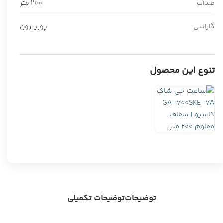
ضدآب
200 متر
گارانتی
پوزیترون
تنوع این محصول
توضیحات
توضیحات تکمیلی