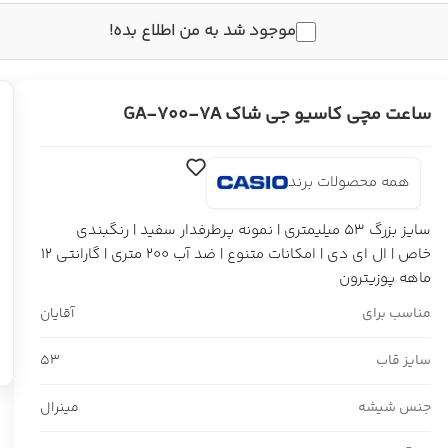
موجود شد به من اطلاع بده!
ساعت مچی کاسیو جی شاک GA-700-7A
همه محصولات برند
سایز بزرگ 53 میلیمتری | نمونه پرطرفدار سفید | رنگبندی
خاص | ال ای دی | امکانات متنوع | ضد آب 200 متری | گارانتی 12
ماهه پوزیترون
مناسب برای
آقایان
سایز قاب
53
جنس شیشه
مینرال