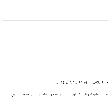
کرونوگراف ۱/۱۰۰ ثانیه‌ای؛ ظرفیت اندازه‌گیری: ۲۳:۵۹’۵۹.۹۹”؛ حالت‌های اندازه‌گیری: زمان سپری شده، زمان مقطعی (split time)، زمان نفر اول و دوم؛ سایر: هشدار زمان هدف، شروع