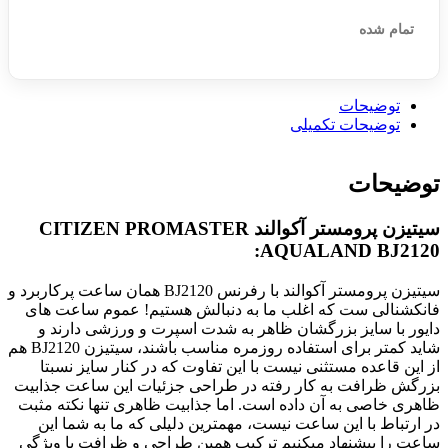
تمام شده
توضیحات
توضیحات تکمیلی
توضیحات
سیتیزن پرومستر آکوالند CITIZEN PROMASTER
AQUALAND BJ2120:
سیتیزن پرومستر آکوالند با رفرنس BJ2120 همان ساعت پرکاربرد و
فانکشنالی ست که اغلب ما به دنبالش هستیم! عموم ساعت های
دایور با سایز بزرگشان ظاهر به شدت اسپرت و ورزشی دارند و
شاید کمتر برای استفاده روزمره مناسب باشند، سیتیزن BJ2120 هم
از این قاعده مستثنی نیست با این تفاوت که در کنار سایز نسبتا
بزرگش ظرافت به کار رفته در طراحی جزئیات این ساعت جذابیت
ظاهری خاصی به آن داده است. اما جذابیت ظاهری تنها نکته مثبت
در ارتباط با این ساعت نیست، مهمترین دلیلی که ما به شما این
ساعت را پیشنهاد میکنیم ترکیب همین طراحی و ظرافت با ویژگی