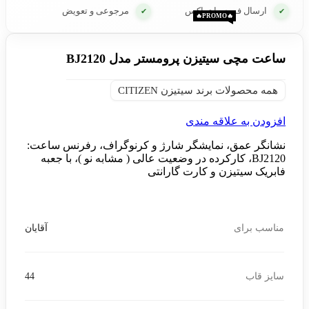
ارسال فوری با تیپاکس
مرجوعی و تعویض
✔
✔
🔥PROMO🔥
🔥PROMO🔥
ساعت مچی سیتیزن پرومستر مدل BJ2120
همه محصولات برند سیتیزن CITIZEN
افزودن به علاقه مندی
نشانگر عمق، نمایشگر شارژ و کرنوگراف، رفرنس ساعت:
BJ2120، کارکرده در وضعیت عالی ( مشابه نو )، با جعبه
فابریک سیتیزن و کارت گارانتی
مناسب برای
آقایان
سایز قاب
44