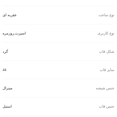
نوع ساعت
عقربه ای
نوع کاربری
اسپرت
,
روزمره
شکل قاب
گرد
سایز قاب
44
جنس شیشه
مینرال
جنس قاب
استیل