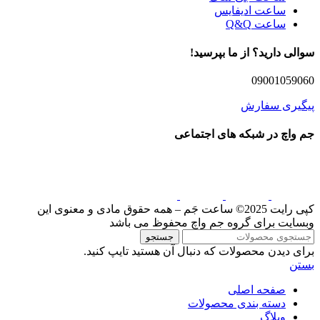
ساعت ادیفایس
ساعت Q&Q
سوالی دارید؟ از ما بپرسید!
09001059060
پیگیری سفارش
جم واچ در شبکه های اجتماعی
کپی رایت 2025© ساعت جَم – همه حقوق مادی و معنوی این
وبسایت برای گروه جم واچ محفوظ می باشد
جستجو
برای دیدن محصولات که دنبال آن هستید تایپ کنید.
بستن
صفحه اصلی
دسته بندی محصولات
وبلاگ