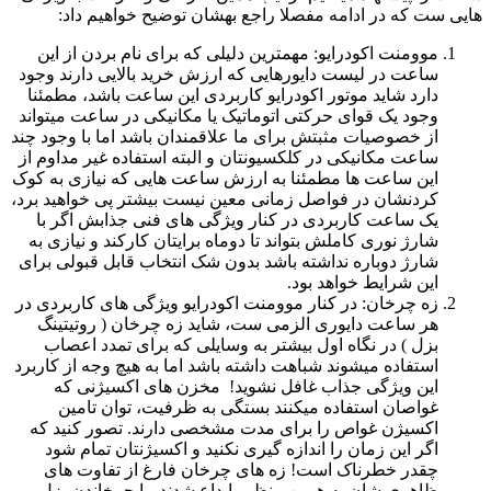
هایی ست که در ادامه مفصلا راجع بهشان توضیح خواهیم داد:
موومنت اکودرایو: مهمترین دلیلی که برای نام بردن از این
ساعت در لیست دایورهایی که ارزش خرید بالایی دارند وجود
دارد شاید موتور اکودرایو کاربردی این ساعت باشد، مطمئنا
وجود یک قوای حرکتی اتوماتیک یا مکانیکی در ساعت میتواند
از خصوصیات مثبتش برای ما علاقمندان باشد اما با وجود چند
ساعت مکانیکی در کلکسیونتان و البته استفاده غیر مداوم از
این ساعت ها مطمئنا به ارزش ساعت هایی که نیازی به کوک
کردنشان در فواصل زمانی معین نیست بیشتر پی خواهید برد،
یک ساعت کاربردی در کنار ویژگی های فنی جذابش اگر با
شارژ نوری کاملش بتواند تا دوماه برایتان کارکند و نیازی به
شارژ دوباره نداشته باشد بدون شک انتخاب قابل قبولی برای
این شرایط خواهد بود.
زه چرخان: در کنار موومنت اکودرایو ویژگی های کاربردی در
هر ساعت دایوری الزمی ست، شاید زه چرخان ( روتیتینگ
بزل ) در نگاه اول بیشتر به وسایلی که برای تمدد اعصاب
استفاده میشوند شباهت داشته باشد اما به هیچ وجه از کاربرد
این ویژگی جذاب غافل نشوید! مخزن های اکسیژنی که
غواصان استفاده میکنند بستگی به ظرفیت، توان تامین
اکسیژن غواص را برای مدت مشخصی دارند. تصور کنید که
اگر این زمان را اندازه گیری نکنید و اکسیژنتان تمام شود
چقدر خطرناک است! زه های چرخان فارغ از تفاوت های
ظاهری شان به همین منظور ابداع شدند، با چرخاندن بزل و