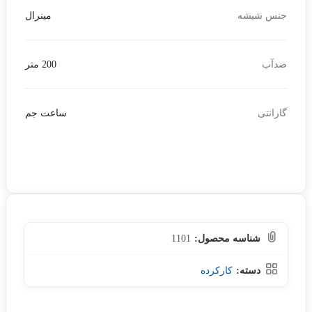
جنس شیشه
مینرال
ضدآب
200 متر
گارانتی
ساعت جم
شناسه محصول:
1101
دسته:
کارکرده