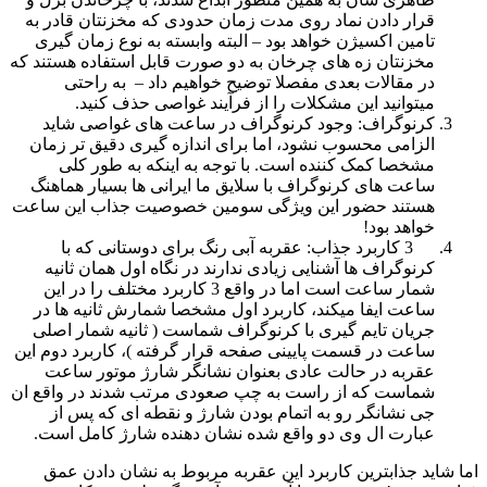
قرار دادن نماد روی مدت زمان حدودی که مخزنتان قادر به
تامین اکسیژن خواهد بود – البته وابسته به نوع زمان گیری
مخزنتان زه های چرخان به دو صورت قابل استفاده هستند که
در مقالات بعدی مفصلا توضیح خواهیم داد – به راحتی
میتوانید این مشکلات را از فرآیند غواصی حذف کنید.
کرنوگراف: وجود کرنوگراف در ساعت های غواصی شاید
الزامی محسوب نشود، اما برای اندازه گیری دقیق تر زمان
مشخصا کمک کننده است. با توجه به اینکه به طور کلی
ساعت های کرنوگراف با سلایق ما ایرانی ها بسیار هماهنگ
هستند حضور این ویژگی سومین خصوصیت جذاب این ساعت
خواهد بود!
3 کاربرد جذاب: عقربه آبی رنگ برای دوستانی که با
کرنوگراف ها آشنایی زیادی ندارند در نگاه اول همان ثانیه
شمار ساعت است اما در واقع 3 کاربرد مختلف را در این
ساعت ایفا میکند، کاربرد اول مشخصا شمارش ثانیه ها در
جریان تایم گیری با کرنوگراف شماست ( ثانیه شمار اصلی
ساعت در قسمت پایینی صفحه قرار گرفته )، کاربرد دوم این
عقربه در حالت عادی بعنوان نشانگر شارژ موتور ساعت
شماست که از راست به چپ صعودی مرتب شدند در واقع ان
جی نشانگر رو به اتمام بودن شارژ و نقطه ای که پس از
عبارت ال وی دو واقع شده نشان دهنده شارژ کامل است.
اما شاید جذابترین کاربرد این عقربه مربوط به نشان دادن عمق