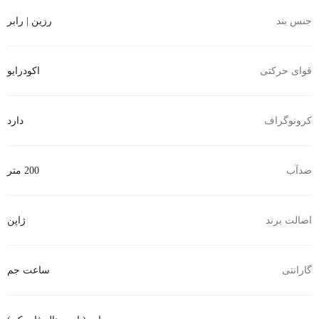
جنس بند
رزین | رابر
قوای حرکتی
اکودرایو
کرونوگراف
دارد
ضدآب
200 متر
اصالت برند
ژاپن
گارانتی
ساعت جم