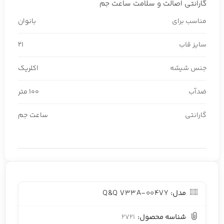
گارانتی اصالت و سلامت ساعت جم
مناسب برای
بانوان
سایز قاب
21
جنس شیشه
اکلریک
ضدآب
100 متر
گارانتی
ساعت جم
Q&Q V33A-004VY
مدل:
شناسه محصول:
2721