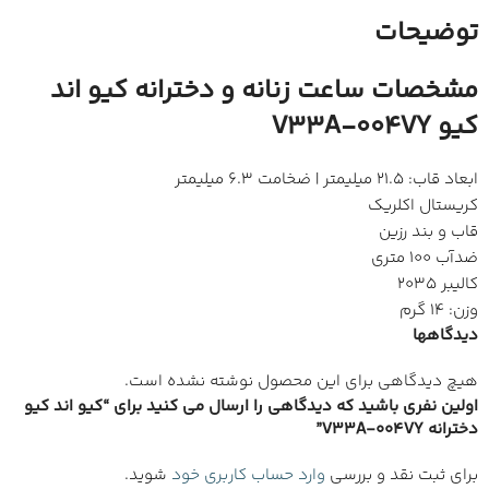
توضیحات
مشخصات ساعت زنانه و دخترانه کیو اند
کیو V33A-004VY
ابعاد قاب: 21.5 میلیمتر | ضخامت 6.3 میلیمتر
کریستال اکلریک
قاب و بند رزین
ضدآب 100 متری
کالیبر 2035
وزن: 14 گرم
دیدگاهها
هیچ دیدگاهی برای این محصول نوشته نشده است.
اولین نفری باشید که دیدگاهی را ارسال می کنید برای “کیو اند کیو
دخترانه V33A-004VY”
برای ثبت نقد و بررسی
وارد حساب کاربری خود
شوید.