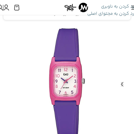
رد کردن به ناوبری
رد کردن به محتوای اصلی
اینجا هستید:
ساعت Q&Q
»
کیو اند کیو دخترانه V33A-004VY