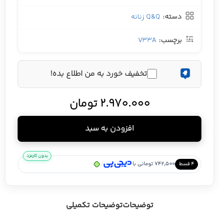
دسته:
Q&Q زنانه
برچسب:
V33A
تخفیف خورد به من اطلاع بده!
2.970.000
تومان
افزودن به سبد
بدون کارمزد
/
742,500 تومانی با
۴ قسط
توضیحات
توضیحات تکمیلی