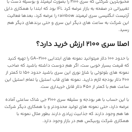
محبوبترین شرکتی که سری 2100 را بصورت لیمیتد و بوسیله دست با
تغییراتی در صفحه به بازار عرضه کرد IFL بود که ابتدا با همکاری دایل
آرتیست انگلیسی سری لیمیتد rainbow را عرضه کرد، بعدها فعالیت
این شرکت به ساعت های دیگر این سری و حتی برندهای دیگر هم
رسید.
اصلا سری 2100 ارزش خرید دارد؟
با حدود 100 دلار میتوانید نمونه های ابتدایی GA-2100 را تهیه کنید
که قیمت بسیار خوبی ست، اگر هم دوست داشته باشید که صاحب
نمونه های بلوتوثی یا شارژ نوری این سری باشید حدود 150 تا کمتر از
200 دلار بودجه لازم دارید. نمونه های قاب استیل یا تمام استیل این
ساعت هم با کمتر از 450 دلار قابل خریداری ست.
با این حساب با هر بودجه و سلیقه سری 2100 جی شاک ساعتی آماده
عرضه دارد، حتی نمونه های تولید محدودتر و با همکاری دیگر شرکت
ها هم وجود دارند که جذابیت زیادی دارند بطور مثال نمونه با
همکاری شرکت روبیکس هم در بازار وجود دارد.