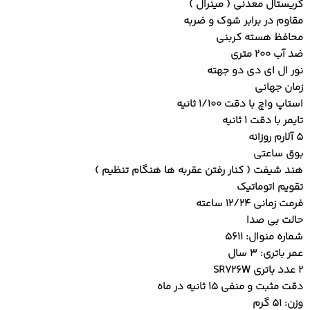
کریستال معدنی ( مینرال )
مقاوم در برابر شوک و ضربه
محافظ هسته کربنی
ضد آب 200 متری
نور ال ای دی دو جهته
زمان جهانی
استاپ واچ با دقت 1/100 ثانیه
تایمر با دقت 1 ثانیه
5 آلارم روزانه
بوق ساعتی
هند شیفت ( کنار رفتن عقربه ها هنگام تنظیم )
تقویم اتوماتیک
فرمت زمانی 12/24 ساعته
حالت بی صدا
شماره منوال: 5611
عمر باتری: 3 سال
2 عدد باتری SR726W
دقت مثبت و منفی 15 ثانیه در ماه
وزن: 51 گرم