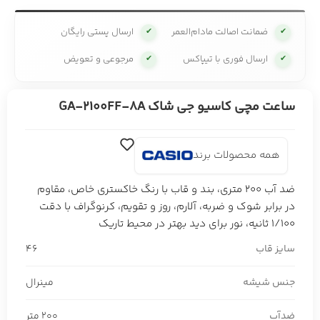
ضمانت اصالت مادام‌العمر
ارسال پستی رایگان
✔
✔
ارسال فوری با تیپاکس
مرجوعی و تعویض
✔
✔
ساعت مچی کاسیو جی شاک GA-2100FF-8A
همه محصولات برند
ضد آب 200 متری، بند و قاب با رنگ خاکستری خاص، مقاوم
در برابر شوک و ضربه، آلارم، روز و تقویم، کرنوگراف با دقت
1/100 ثانیه، نور برای دید بهتر در محیط تاریک
سایز قاب
46
جنس شیشه
مینرال
ضدآب
200 متر