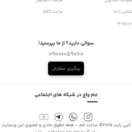
سوالات متداول
ساعت ادیفایس
تماس با ما
ساعت Q&Q
درباره ما
سوالی دارید؟ از ما بپرسید!
09001059060
پیگیری سفارش
جم واچ در شبکه های اجتماعی
کپی رایت 2025© ساعت جَم – همه حقوق مادی و معنوی این وبسایت