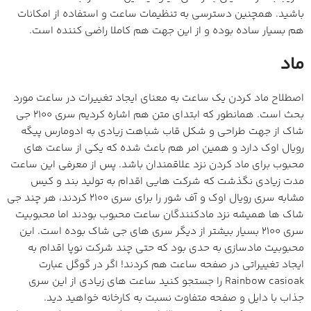
باشید. همچنین دسترسی به تنظیمات ساعت و استفاده از امکانات
هم بسیار ساده بوده و از این جهت هم کاملا راضی کننده است.
ماد
اصطلاح ماد کردن یک ساعت به معنای ایجاد تغییرات در ساعت مورد
بحث است. همانطور که ابتدای متن هم اشاره کردیم سری 2100 جی
شاک از جهت طراحی و شکل قاب شباهت زیادی به ادومارس پیگه
رویال اوک دارد و همین امر هم باعث شده که یکی از ساعت های
محبوب برای ماد کردن نزد علاقمندان باشد. پس از معرفی این ساعت
مدت زیادی نگذشت که شرکت هایی اقدام به تولید بند و کیس
مشابه سری رویال اوک و آف شور را برای سری 2100 کردند، هر چند جی
شاک ها همیشه نزد مادکنندگان ساعت محبوب بودند اما محبوبیت
سری 2100 بسیار بیشتر از دیگر سری های جی شاک بوده است. این
محبوبیت مادسازی به حدی بود که حتی چند شرکت نوپا اقدام به
ایجاد تغییراتی در صفحه ساعت هم کردند! اگر در گوگل عبارت
Rainbow casioak را جستجو کنید ساعت های زیادی از این سری
جذاب با دایل و صفحه متفاوت نسبت به کارخانه خواهید دید.