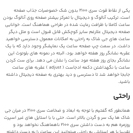
یکی از نقاط قوت سری 2100 بدون شک خصوصیات جذاب صفحه
است، ترکیب آنالوگ و دیجیتال با تمرکز بیشتر صفحه روی آنالوگ بودن
ساعت کاملا با ظرافت رعایت شده در طراحی هماهنگ است. خوانایی
صفحه دیجیتال علارغم سایز کوچکش قابل قبول است و مثل دیگر
ساعت های جی شاک به راحتی به امکانات معمول دسترسی خواهید
داشت. در سمت چپ صفحه ساعت یک نمایشگر وجود دارد که با یک
عقربه نشانگر روز هفته خواهد بود، البته در نمونه های بلوتوث این
نشانگر بجای روز هفته مود ساعت را نشان می دهد. برای ست کردن
ساعت با نگهداشتن دکمه ادجاست ( adjust ) عقربه های ساعت
جابجا خواهد شد تا دسترسی و دید بهتری به صفحه دیجیتال داشته
باشید.
راحتی
همانطور که گفتیم با توجه به ابعاد و ضخامت سری 2100 در میان جی
شاک ها یک سر و گردن بالاتر است. حتی با با استایل های غیر اسپرت
روزمره هم به دست داشتن سری 2100 ناهماهنگ نخواهد بود و
تقریبا با هر استایلی به راحتی میتوانید این ساعت را به دست داشته