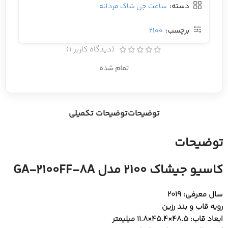
دسته:
ساعت جی شاک مردانه
برچسب:
2100
(دیدگاه کاربر
1
)
تمام شده
توضیحات
توضیحات تکمیلی
توضیحات
کاسیو جیشاک 2100 مدل GA-2100FF-8A
سال معرفی: 2019
رویه قاب و بند رزین
ابعاد قاب: 48.5×45.4×11.8 میلیمتر