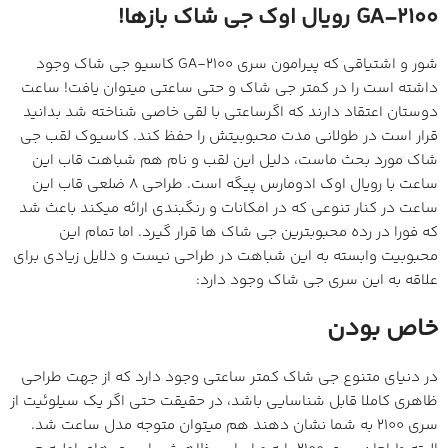
GA-2100 رویال اوک جی شاک بازها!
شور و اشتیاقی که پیرامون سری GA-2100 کاسیو جی شاک وجود
داشته است را در کمتر جی شاک و حتی ساعتی میتوان یافت! ساعت
دوستان اعتقاد دارند که اگرساعتی با لقی خاصی شناخته شد بدانید
قرار است در طولانی مدت محبوبیتش را حفظ کند. کاسیوک لقب جی
شاک مورد بحث ماست، دلیل این لقب و نام هم شباهت قاب این
ساعت با رویال اوک ادومارس پیگه است. طراحی 8 ضلعی قاب این
ساعت در کنار تنوعی که در امکانات و رنگبندی ارائه میکند باعث شد
که فورا در رده محبوبترین جی شاک ها قرار گیرد. اما تمام این
محبوبیت وابسته به این شباهت در طراحی نیست و دلایل زیادی برای
علاقه به این سری جی شاک وجود دارد:
خاص بودن
در دنیای متنوع جی شاک کمتر ساعتی وجود دارد که از جهت طراحی
ظاهری کاملا قابل شناسایی باشد، در حقیقت حتی اگر یک سیلوئیت از
سری 2100 به شما نشان دهند هم میتوان متوجه مدل ساعت شد.