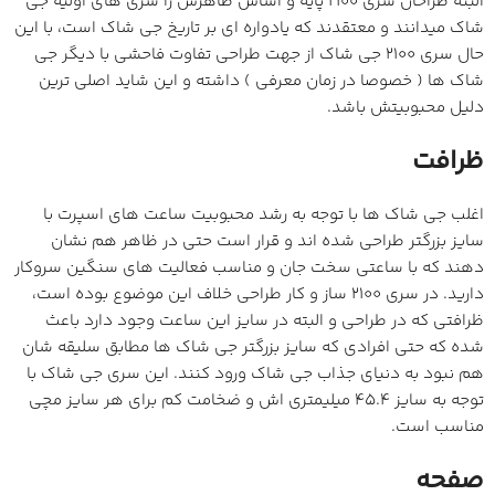
البته طراحان سری 2100 پایه و اساس ظاهرش را سری های اولیه جی
شاک میدانند و معتقدند که یادواره ای بر تاریخ جی شاک است، با این
حال سری 2100 جی شاک از جهت طراحی تفاوت فاحشی با دیگر جی
شاک ها ( خصوصا در زمان معرفی ) داشته و این شاید اصلی ترین
دلیل محبوبیتش باشد.
ظرافت
اغلب جی شاک ها با توجه به رشد محبوبیت ساعت های اسپرت با
سایز بزرگتر طراحی شده اند و قرار است حتی در ظاهر هم نشان
دهند که با ساعتی سخت جان و مناسب فعالیت های سنگین سروکار
دارید. در سری 2100 ساز و کار طراحی خلاف این موضوع بوده است،
ظرافتی که در طراحی و البته در سایز این ساعت وجود دارد باعث
شده که حتی افرادی که سایز بزرگتر جی شاک ها مطابق سلیقه شان
هم نبود به دنیای جذاب جی شاک ورود کنند. این سری جی شاک با
توجه به سایز 45.4 میلیمتری اش و ضخامت کم برای هر سایز مچی
مناسب است.
صفحه