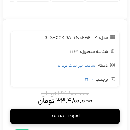
G-SHOCK GA-2100RGB-1A
مدل:
شناسه محصول:
2267
دسته:
ساعت جی شاک مردانه
برچسب:
2100
37.200.000
تومان
33.480.000
تومان
افزودن به سبد