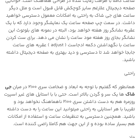
ساعت کاملا با ظرافت رعایت شده در طراحی هماهنگ است. خوانایی
صفحه دیجیتال علارغم سایز کوچکش قابل قبول است و مثل دیگر
ساعت های جی شاک به راحتی به امکانات معمول دسترسی خواهید
داشت. در سمت چپ صفحه ساعت یک نمایشگر وجود دارد که با یک
عقربه نشانگر روز هفته خواهد بود، البته در نمونه های بلوتوث این
نشانگر بجای روز هفته مود ساعت را نشان می دهد. برای ست کردن
ساعت با نگهداشتن دکمه ادجاست ( adjust ) عقربه های ساعت
جابجا خواهد شد تا دسترسی و دید بهتری به صفحه دیجیتال داشته
باشید.
راحتی
همانطور که گفتیم با توجه به ابعاد و ضخامت سری 2100 در میان
جی
شاک
ها یک سر و گردن بالاتر است. حتی با با استایل های غیر اسپرت
روزمره هم به دست داشتن سری 2100 ناهماهنگ نخواهد بود و
تقریبا با هر استایلی به راحتی میتوانید این ساعت را به دست داشته
باشید. همچنین دسترسی به تنظیمات ساعت و استفاده از امکانات
هم بسیار ساده بوده و از این جهت هم کاملا راضی کننده است.
ماد