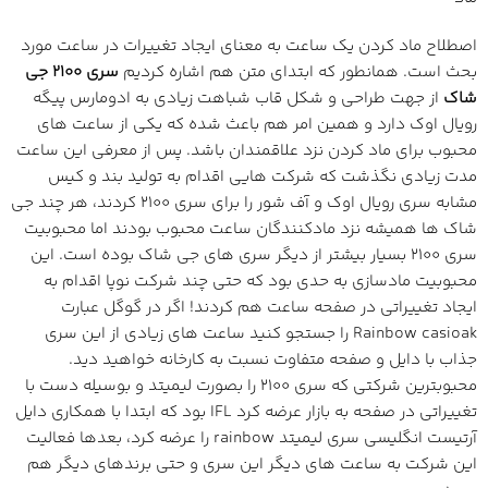
اصطلاح ماد کردن یک ساعت به معنای ایجاد تغییرات در ساعت مورد
بحث است. همانطور که ابتدای متن هم اشاره کردیم
سری 2100 جی
شاک
از جهت طراحی و شکل قاب شباهت زیادی به ادومارس پیگه
رویال اوک دارد و همین امر هم باعث شده که یکی از ساعت های
محبوب برای ماد کردن نزد علاقمندان باشد. پس از معرفی این ساعت
مدت زیادی نگذشت که شرکت هایی اقدام به تولید بند و کیس
مشابه سری رویال اوک و آف شور را برای سری 2100 کردند، هر چند جی
شاک ها همیشه نزد مادکنندگان ساعت محبوب بودند اما محبوبیت
سری 2100 بسیار بیشتر از دیگر سری های جی شاک بوده است. این
محبوبیت مادسازی به حدی بود که حتی چند شرکت نوپا اقدام به
ایجاد تغییراتی در صفحه ساعت هم کردند! اگر در گوگل عبارت
Rainbow casioak را جستجو کنید ساعت های زیادی از این سری
جذاب با دایل و صفحه متفاوت نسبت به کارخانه خواهید دید.
محبوبترین شرکتی که سری 2100 را بصورت لیمیتد و بوسیله دست با
تغییراتی در صفحه به بازار عرضه کرد IFL بود که ابتدا با همکاری دایل
آرتیست انگلیسی سری لیمیتد rainbow را عرضه کرد، بعدها فعالیت
این شرکت به ساعت های دیگر این سری و حتی برندهای دیگر هم