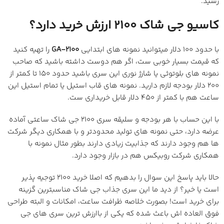
رسید.
کاسیو جی شاک 2100 ارزش خرید دارد؟
با حدود 100 دلار میتوانید نمونه های ابتدایی
GA-2100
را تهیه کنید
که قیمت بسیار خوبی ست، اگر هم دوست داشته باشید که صاحب
نمونه های بلوتوثی یا شارژ نوری این سری باشید حدود 150 تا کمتر از
200 دلار بودجه لازم دارید. نمونه های قاب استیل یا تمام استیل این
ساعت هم با کمتر از 450 دلار قابل خریداری ست.
با این حساب با هر بودجه و سلیقه سری 2100 جی شاک ساعتی آماده
عرضه دارد، حتی نمونه های تولید محدودتر و با همکاری دیگر شرکت
ها هم وجود دارند که جذابیت زیادی دارند بطور مثال نمونه با
همکاری شرکت روبیکس هم در بازار وجود دارد.
حالا باید پاسخ این سوال را بدهیم که اصلا خرید 2100 توجیه پذیر
است یا خیر؟ از دید ما این سری جذاب جی شاک مناسبترین گزینه
برای خرید است! بصورت خلاصه ظرافت ساعت، امکانات و البته طراحی
فوق العاده اش باعث شده که یکی از باارزش ترین سری های جی