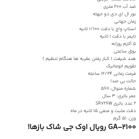
ضد آب 200 متری
نور ال ای دی دو جهته
زمان جهانی
استاپ واچ با دقت 1/100 ثانیه
تایمر با دقت 1 ثانیه
5 آلارم روزانه
بوق ساعتی
هند شیفت ( کنار رفتن عقربه ها هنگام تنظیم )
تقویم اتوماتیک
فرمت زمانی 12/24 ساعته
حالت بی صدا
شماره منوال: 5611
عمر باتری: 3 سال
2 عدد باتری SR726W
دقت مثبت و منفی 15 ثانیه در ماه
وزن: 51 گرم
GA-2100 رویال اوک جی شاک بازها!