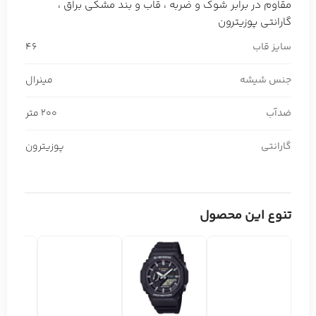
مقاوم در برابر شوک و ضربه ، قاب و بند مشکی براق ،
گارانتی پوزیترون
سایز قاب
46
جنس شیشه
مینرال
ضدآب
200 متر
گارانتی
پوزیترون
تنوع این محصول