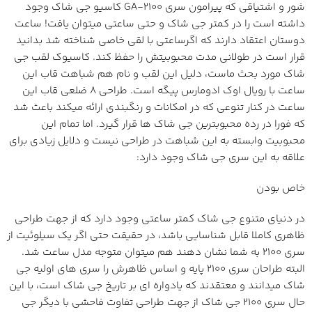
شور و اشتیاقی که پیرامون سری GA-2100 کاسیو جی شاک وجود
داشته است را در کمتر جی شاک و حتی ساعتی میتوان یافت! ساعت
دوستان اعتقاد دارند که اگرساعتی با لقی خاصی شناخته شد بدانید
قرار است در طولانی مدت محبوبیتش را حفظ کند. کاسیوک لقب جی
شاک مورد بحث ماست، دلیل این لقب و نام هم شباهت قاب این
ساعت با رویال اوک ادومارس پیگه است. طراحی 8 ضلعی قاب این
ساعت در کنار تنوعی که در امکانات و رنگبندی ارائه میکند باعث شد
که فورا در رده محبوبترین جی شاک ها قرار گیرد. اما تمام این
محبوبیت وابسته به این شباهت در طراحی نیست و دلایل زیادی برای
علاقه به این سری جی شاک وجود دارد:
خاص بودن
در دنیای متنوع جی شاک کمتر ساعتی وجود دارد که از جهت طراحی
ظاهری کاملا قابل شناسایی باشد، در حقیقت حتی اگر یک سیلوئیت از
سری 2100 به شما نشان دهند هم میتوان متوجه مدل ساعت شد.
البته طراحان سری 2100 پایه و اساس ظاهرش را سری های اولیه جی
شاک میدانند و معتقدند که یادواره ای بر تاریخ جی شاک است، با این
حال سری 2100 جی شاک از جهت طراحی تفاوت فاحشی با دیگر جی