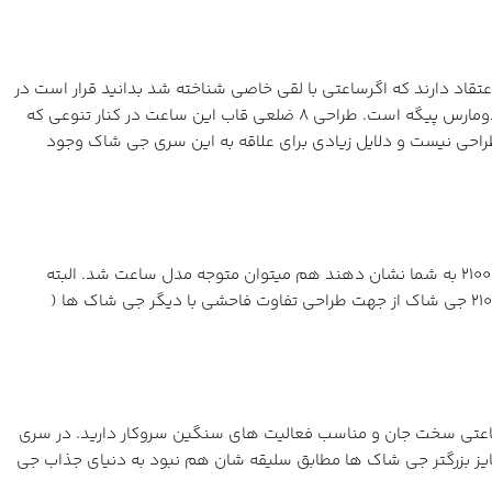
عت دوستان اعتقاد دارند که اگرساعتی با لقی خاصی شناخته شد بدانید قرار است در
طولانی مدت محبوبیتش را حفظ کند. کاسیوک لقب جی شاک مورد بحث ماست، دلیل این لقب و نام هم شباهت قاب این ساعت با رویال اوک ادومارس پیگه است. طراحی 8 ضلعی قاب این ساعت در کنار تنوعی که
 طراحی نیست و دلایل زیادی برای علاقه به این سری جی شاک وجود
در دنیای متنوع جی شاک کمتر ساعتی وجود دارد که از جهت طراحی ظاهری کاملا قابل شناسایی باشد، در حقیقت حتی اگر یک سیلوئیت از سری 2100 به شما نشان دهند هم میتوان متوجه مدل ساعت شد. البته
طراحان سری 2100 پایه و اساس ظاهرش را سری های اولیه جی شاک میدانند و معتقدند که یادواره ای بر تاریخ جی شاک است، با این حال سری 2100 جی شاک از جهت طراحی تفاوت فاحشی با دیگر جی شاک ها (
ساعتی سخت جان و مناسب فعالیت های سنگین سروکار دارید. در سری
 سایز بزرگتر جی شاک ها مطابق سلیقه شان هم نبود به دنیای جذاب جی