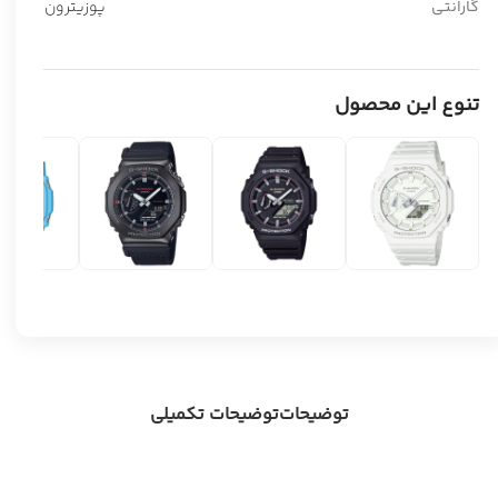
گارانتی
پوزیترون
تنوع این محصول
توضیحات
توضیحات تکمیلی