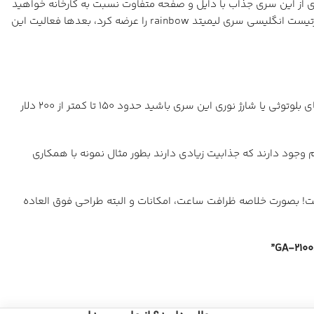
دند! اگر در گوگل عبارت Rainbow casioak را جستجو کنید ساعت های زیادی از این سری جذاب با دایل و صفحه متفاوت نسبت به کارخانه خواهید
دید. محبوبترین شرکتی که سری 2100 را بصورت لیمیتد و بوسیله دست با تغییراتی در صفحه به بازار عرضه کرد IFL بود که ابتدا با همکاری دایل آرتیست انگلیسی سری لیمیتد rainbow را عرضه کرد، بعدها فعالیت این
با حدود 100 دلار میتوانید نمونه های ابتدایی GA-2100 را تهیه کنید که قیمت بسیار خوبی ست، اگر هم دوست داشته باشید که صاحب نمونه های بلوتوثی یا شارژ نوری این سری باشید حدود 150 تا کمتر از 200 دلار
یگر شرکت ها هم وجود دارند که جذابیت زیادی دارند بطور مثال نمونه با همکاری
رین گزینه برای خرید است! بصورت خلاصه ظرافت ساعت، امکانات و البته طراحی فوق العاده