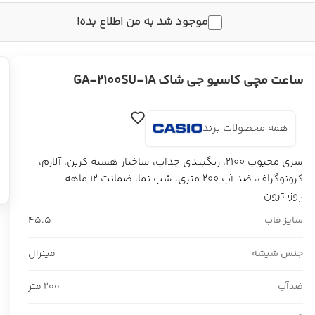
موجود شد به من اطلاع بده!
ساعت مچی کاسیو جی شاک GA-2100SU-1A
همه محصولات برند
سری محبوب 2100، رنگبندی جذاب، ساختار هسته کربن، آلارم،
کرونوگراف، ضد آب 200 متری، شب نما، ضمانت 12 ماهه
پوزیترون
سایز قاب
45.5
جنس شیشه
مینرال
ضدآب
200 متر