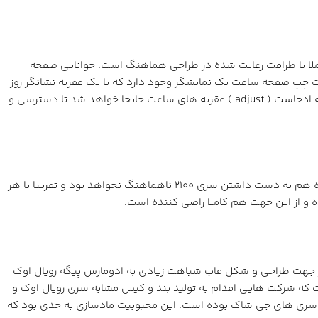
 ساعت کاملا با ظرافت رعایت شده در طراحی هماهنگ است. خوانایی صفحه
پ صفحه ساعت یک نمایشگر وجود دارد که با یک عقربه نشانگر روز
هفته خواهد بود، البته در نمونه های بلوتوث این نشانگر بجای روز هفته مود ساعت را نشان می دهد. برای ست کردن ساعت با نگهداشتن دکمه ادجاست ( adjust ) عقربه های ساعت جابجا خواهد شد تا دسترسی و
همانطور که گفتیم با توجه به ابعاد و ضخامت سری 2100 در میان جی شاک ها یک سر و گردن بالاتر است. حتی با با استایل های غیر اسپرت روزمره هم به دست داشتن سری 2100 ناهماهنگ نخواهد بود و تقریبا با هر
 و از این جهت هم کاملا راضی کننده است.
معنای ایجاد تغییرات در ساعت مورد بحث است. همانطور که ابتدای متن هم اشاره کردیم سری 2100 جی شاک از جهت طراحی و شکل قاب شباهت زیادی به ادومارس پیگه رویال اوک
که شرکت هایی اقدام به تولید بند و کیس مشابه سری رویال اوک و
اک ها همیشه نزد مادکنندگان ساعت محبوب بودند اما محبوبیت سری 2100 بسیار بیشتر از دیگر سری های جی شاک بوده است. این محبوبیت مادسازی به حدی بود که