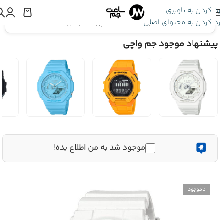
رد کردن به ناوبری
رد کردن به محتوای اصلی
اینجا هستید:
ساعت جی شاک
»
ساعت مچی کاسیو جی شاک GMA-S120MF-7A2DR
پیشنهاد موجود جم واچی
موجود شد به من اطلاع بده!
ناموجود