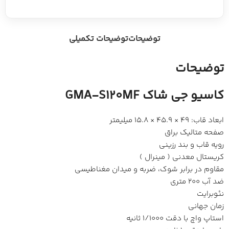
توضیحات
توضیحات تکمیلی
توضیحات
کاسیو جی شاک GMA-S120MF
ابعاد قاب: 49 × 45.9 × 15.8 میلیمتر
صفحه متالیک براق
رویه قاب و بند رزینی
کریستال معدنی ( مینرال )
مقاوم در برابر شوک، ضربه و میدان مغناطیسی
ضد آب 200 متری
نئوبرایت
زمان جهانی
استاپ واچ با دقت 1/1000 ثانیه