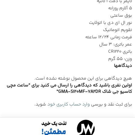
تایمر با دقت 1 ثانیه
5 آلارم روزانه
بوق ساعتی
نور ال ای دی با اتولایت
تقویم اتوماتیک
فرمت زمانی 12/24 ساعته
عمر باتری: 3 سال
باتری CR1220
وزن: 55 گرم
دیدگاهها
هیچ دیدگاهی برای این محصول نوشته نشده است.
اولین نفری باشید که دیدگاهی را ارسال می کنید برای “ساعت مچی
کاسیو جی شاک GMA-S120MF-7A2DR”
برای ثبت نقد و بررسی
وارد حساب کاربری خود
شوید.