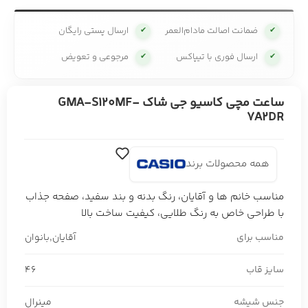
ضمانت اصالت مادام‌العمر
ارسال پستی رایگان
✔
✔
ارسال فوری با تیپاکس
مرجوعی و تعویض
✔
✔
ساعت مچی کاسیو جی شاک GMA-S120MF-
7A2DR
همه محصولات برند
مناسب خانم ها و آقایان، رنگ بدنه و بند سفید، صفحه جذاب
با طراحی خاص به رنگ طلایی، کیفیت ساخت بالا
مناسب برای
آقایان
,
بانوان
سایز قاب
46
جنس شیشه
مینرال