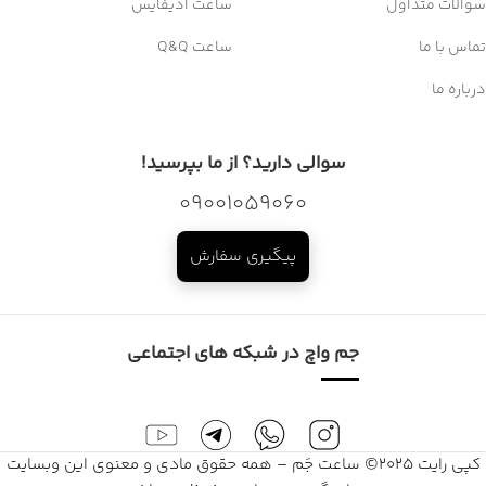
سوالات متداول
ساعت ادیفایس
تماس با ما
ساعت Q&Q
درباره ما
سوالی دارید؟ از ما بپرسید!
09001059060
پیگیری سفارش
جم واچ در شبکه های اجتماعی
کپی رایت 2025© ساعت جَم – همه حقوق مادی و معنوی این وبسایت