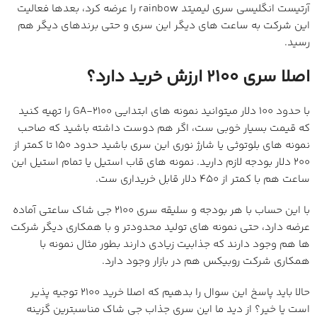
آرتیست انگلیسی سری لیمیتد rainbow را عرضه کرد، بعدها فعالیت
این شرکت به ساعت های دیگر این سری و حتی برندهای دیگر هم
رسید.
اصلا سری 2100 ارزش خرید دارد؟
با حدود 100 دلار میتوانید نمونه های ابتدایی GA-2100 را تهیه کنید
که قیمت بسیار خوبی ست، اگر هم دوست داشته باشید که صاحب
نمونه های بلوتوثی یا شارژ نوری این سری باشید حدود 150 تا کمتر از
200 دلار بودجه لازم دارید. نمونه های قاب استیل یا تمام استیل این
ساعت هم با کمتر از 450 دلار قابل خریداری ست.
با این حساب با هر بودجه و سلیقه سری 2100 جی شاک ساعتی آماده
عرضه دارد، حتی نمونه های تولید محدودتر و با همکاری دیگر شرکت
ها هم وجود دارند که جذابیت زیادی دارند بطور مثال نمونه با
همکاری شرکت روبیکس هم در بازار وجود دارد.
حالا باید پاسخ این سوال را بدهیم که اصلا خرید 2100 توجیه پذیر
است یا خیر؟ از دید ما این سری جذاب جی شاک مناسبترین گزینه