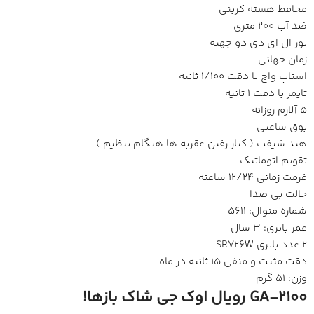
محافظ هسته کربنی
ضد آب 200 متری
نور ال ای دی دو جهته
زمان جهانی
استاپ واچ با دقت 1/100 ثانیه
تایمر با دقت 1 ثانیه
5 آلارم روزانه
بوق ساعتی
هند شیفت ( کنار رفتن عقربه ها هنگام تنظیم )
تقویم اتوماتیک
فرمت زمانی 12/24 ساعته
حالت بی صدا
شماره منوال: 5611
عمر باتری: 3 سال
2 عدد باتری SR726W
دقت مثبت و منفی 15 ثانیه در ماه
وزن: 51 گرم
GA-2100 رویال اوک جی شاک بازها!