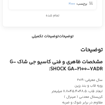
برچسب:
2100
تمام شده
توضیحات
توضیحات تکمیلی
توضیحات
مشخصات ظاهری و فنی کاسیو جی شاک G-
SHOCK GA-2100-7ADR:
سال معرفی: 2019
رویه قاب و بند رزین
ابعاد قاب: 48.5×45.4×11.8 میلیمتر
کریستال معدنی ( مینرال )
مقاوم در برابر شوک و ضربه