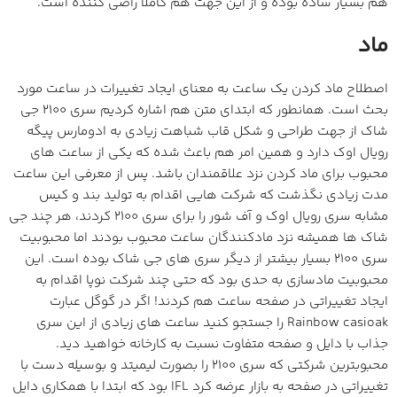
هم بسیار ساده بوده و از این جهت هم کاملا راضی کننده است.
ماد
اصطلاح ماد کردن یک ساعت به معنای ایجاد تغییرات در ساعت مورد
بحث است. همانطور که ابتدای متن هم اشاره کردیم سری 2100 جی
شاک از جهت طراحی و شکل قاب شباهت زیادی به ادومارس پیگه
رویال اوک دارد و همین امر هم باعث شده که یکی از ساعت های
محبوب برای ماد کردن نزد علاقمندان باشد. پس از معرفی این ساعت
مدت زیادی نگذشت که شرکت هایی اقدام به تولید بند و کیس
مشابه سری رویال اوک و آف شور را برای سری 2100 کردند، هر چند جی
شاک ها همیشه نزد مادکنندگان ساعت محبوب بودند اما محبوبیت
سری 2100 بسیار بیشتر از دیگر سری های جی شاک بوده است. این
محبوبیت مادسازی به حدی بود که حتی چند شرکت نوپا اقدام به
ایجاد تغییراتی در صفحه ساعت هم کردند! اگر در گوگل عبارت
Rainbow casioak را جستجو کنید ساعت های زیادی از این سری
جذاب با دایل و صفحه متفاوت نسبت به کارخانه خواهید دید.
محبوبترین شرکتی که سری 2100 را بصورت لیمیتد و بوسیله دست با
تغییراتی در صفحه به بازار عرضه کرد IFL بود که ابتدا با همکاری دایل