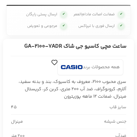
ضمانت اصالت مادام‌العمر
ارسال پستی رایگان
✔
✔
ارسال فوری با تیپاکس
مرجوعی و تعویض
✔
✔
ساعت مچی کاسیو جی شاک GA-2100-7ADR
همه محصولات برند
سری محبوب 2100، معروف به کاسیوک، بند و بدنه سفید،
آلارم، کرونوگراف، ضد آب 200 متری، کربن کر، کریستال
مینرال، ضمانت 12 ماهه پوزیترون
سایز قاب
45
جنس شیشه
مینرال
ضدآب
200 متر