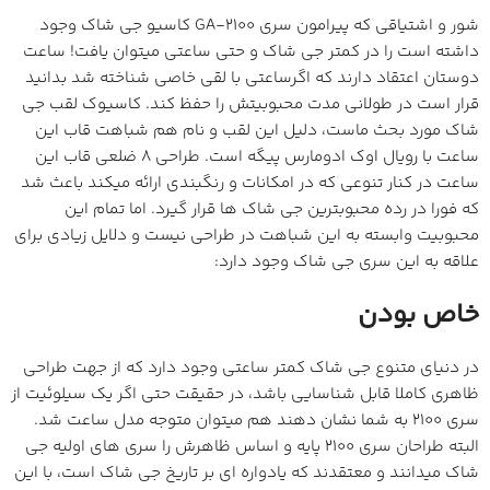
شور و اشتیاقی که پیرامون سری GA-2100 کاسیو جی شاک وجود
داشته است را در کمتر جی شاک و حتی ساعتی میتوان یافت! ساعت
دوستان اعتقاد دارند که اگرساعتی با لقی خاصی شناخته شد بدانید
قرار است در طولانی مدت محبوبیتش را حفظ کند. کاسیوک لقب جی
شاک مورد بحث ماست، دلیل این لقب و نام هم شباهت قاب این
ساعت با رویال اوک ادومارس پیگه است. طراحی 8 ضلعی قاب این
ساعت در کنار تنوعی که در امکانات و رنگبندی ارائه میکند باعث شد
که فورا در رده محبوبترین جی شاک ها قرار گیرد. اما تمام این
محبوبیت وابسته به این شباهت در طراحی نیست و دلایل زیادی برای
علاقه به این سری جی شاک وجود دارد:
خاص بودن
در دنیای متنوع جی شاک کمتر ساعتی وجود دارد که از جهت طراحی
ظاهری کاملا قابل شناسایی باشد، در حقیقت حتی اگر یک سیلوئیت از
سری 2100 به شما نشان دهند هم میتوان متوجه مدل ساعت شد.
البته طراحان سری 2100 پایه و اساس ظاهرش را سری های اولیه جی
شاک میدانند و معتقدند که یادواره ای بر تاریخ جی شاک است، با این