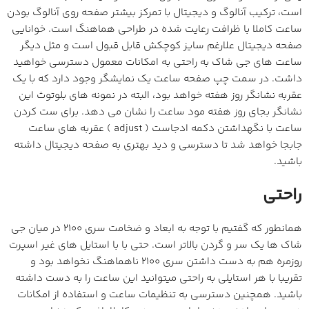
است، ترکیب آنالوگ و دیجیتال با تمرکز بیشتر صفحه روی آنالوگ بودن
ساعت کاملا با ظرافت رعایت شده در طراحی هماهنگ است. خوانایی
صفحه دیجیتال علارغم سایز کوچکش قابل قبول است و مثل دیگر
ساعت های جی شاک به راحتی به امکانات معمول دسترسی خواهید
داشت. در سمت چپ صفحه ساعت یک نمایشگر وجود دارد که با یک
عقربه نشانگر روز هفته خواهد بود، البته در نمونه های بلوتوث این
نشانگر بجای روز هفته مود ساعت را نشان می دهد. برای ست کردن
ساعت با نگهداشتن دکمه ادجاست ( adjust ) عقربه های ساعت
جابجا خواهد شد تا دسترسی و دید بهتری به صفحه دیجیتال داشته
باشید.
راحتی
همانطور که گفتیم با توجه به ابعاد و ضخامت سری 2100 در میان جی
شاک ها یک سر و گردن بالاتر است. حتی با با استایل های غیر اسپرت
روزمره هم به دست داشتن سری 2100 ناهماهنگ نخواهد بود و
تقریبا با هر استایلی به راحتی میتوانید این ساعت را به دست داشته
باشید. همچنین دسترسی به تنظیمات ساعت و استفاده از امکانات